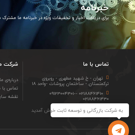
خبرنامه
برای دریافت اخبار و تخفیفات ویژه در خبرنامه ما مشترک 
تماس با ما
شرکت م
تهران - خ شهید مطهری - روبروی
درباره‌ی ما
ترکمنستان - ساختمان پروشات -واحد 18
تماس با م
02188461410 -09123004301-
نقشه سا
02188461430
Info@sabeteng.com
به شرکت بازرگانی و توسعه ثابت خوش آمدید