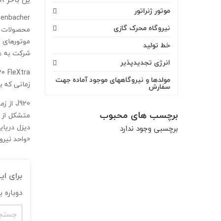
موتور ژنراتور
نیروگاه محرک گازی
خط تولید
شرکت به عنوان بخشی از خرید nternational
انرژی تجدیدپذیر
مولدها و نیروگاههای موجود آماده جهت
زمانی که به تولید برسد، کارآمد
سفارش
J920 ا
برچسب های محبوب
متشکل از ه
برچسبی وجود ندارد
«واحد نیرو
برای ا
دوباره 