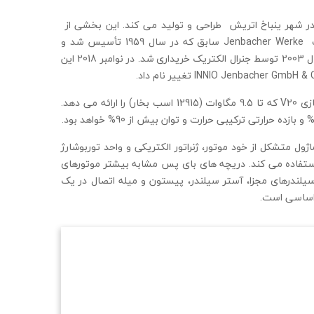
INNIO ( ین باخر ) ژنراتورهای گازی و ماژول های تولید همزمان (CHP ) را در شهر ینباخ اتریش طراحی و تولید می کند. این بخشی از
محصولات INNIO است و یکی از فناوری های موتور گازی آنها است. ین باخر از شرکت Jenbacher Werke سابق که در سال 1959 تأسیس شد و
موتورهای گازی و دیزلی و لوکوموتیو تولید می کرد ، پدید آمده است . این شرکت در سال 2003 توسط جنرال الکتریک خریداری شد. در نوامبر 2018 این
Jenbacher J920 FleXtra جدیدترین محصول Jenbacher است، یک ژنراتور ین باخر گازی V20 که تا 9.5 مگاوات (12915 اسب بخار) را ارائه می دهد.
اژول متشکل از خود موتور، ژنراتور الکتریکی و واحد توربوشارژ
 استفاده می کند. دریچه های بای پس مشابه بیشتر موتورهای
ا ترکیب سرسیلندرهای مجزا، آستر سیلندر، پیستون و میله اتصال در یک
ت اساسی است.