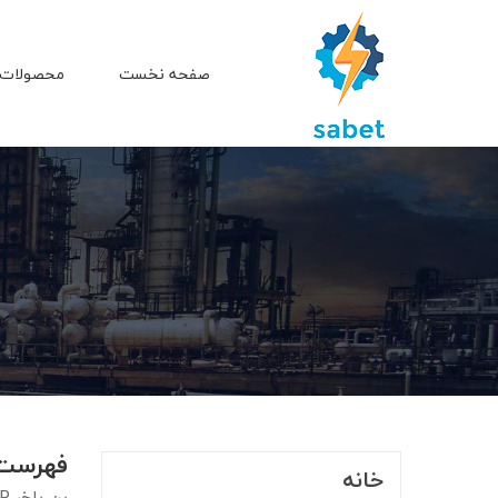
صفحه نخست
محصولات 
فهرست مح
خانه
ین باخر JENBACHER برند تولید کننده ژنراتور و مولدهای گازی و گازونیلی