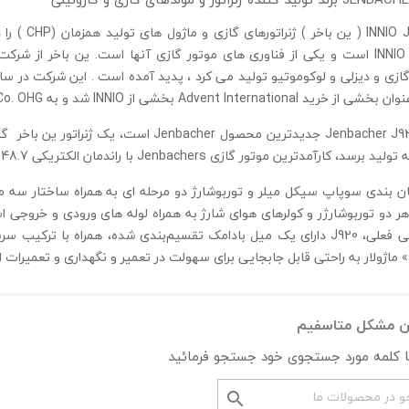
 Jenbacher
Advent I بخشی از INNIO شد و به INNIO Jenbacher GmbH & Co. OHG تغییر نام داد.
ترین موتور گازی Jenbachers با راندمان الکتریکی 48.7% و بازده حرارتی ترکیبی حرارت و توان بیش از 90% خواهد بود.
ز زمان بندی سوپاپ سیکل میلر و توربوشارژ دو مرحله ای به همراه ساختار سه م
ر دو توربوشارژر و کولرهای هوای شارژ به همراه لوله های ورودی و خروجی
دیزل دریایی فعلی، J920 دارای یک میل بادامک تقسیم‌بندی شده، همراه ب
» ماژولار به راحتی قابل جابجایی برای سهولت در تعمیر و نگهداری و تعمیرا
ین مشکل متاسفیم
با کلمه مورد جستجوی خود جستجو فرمائید
