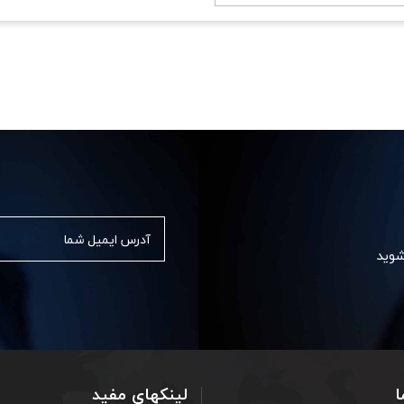
شوید
ا
لینکهای مفید