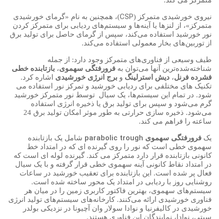
متمرکز می کند.
CSP
نیروی خورشیدی متمرکز (
)، همچنین به نام «گرمای خورشیدی
متمرکز»، از لنزها یا آینه‌ها و سیستم‌های ردیابی برای متمرکز کردن
نور خورشید استفاده می‌کند، سپس از گرمای حاصل برای تولید برق
از توربین‌های بخار معمولی استفاده می‌کند.
طیف وسیعی از فناوری‌های متمرکز وجود دارد: از جمله
شناخته‌شده‌ترین آنها می‌توان به
فرورفتگی سهموی
،
بازتابنده خطی
فشرده فرنل
،
دیش استرلینگ
و
برج انرژی خورشیدی
اشاره کرد.
تکنیک های مختلفی برای ردیابی خورشید و تمرکز نور استفاده می
شود. در تمام این سیستم‌ها، یک سیال
توسط نور متمرکز خورشید
گرم می‌شود و سپس برای تولید برق یا ذخیره انرژی استفاده
می‌شود. ذخیره سازی حرارتی به طور موثر امکان تولید برق 24
ساعته را فراهم می کند.
parabolic trough
یک
فرورفتگی سهموی
شامل یک بازتابنده
سهموی خطی است که نور را روی گیرنده ای که در امتداد خط
کانونی بازتابنده قرار دارد متمرکز می کند. گیرنده لوله ای است که
در امتداد نقاط کانونی آینه سهموی خطی قرار گرفته و با یک سیال
فعال پر شده است. این بازتابنده برای تعقیب خورشید در ساعات
روشنایی روز با ردیابی در امتداد یک محور ساخته شده است.
سیستم‌های سهموی، بهترین فاکتور کاربری زمین را در میان هر
فناوری خورشیدی ارائه می‌کنند. کارخانه‌های سیستم‌های تولید انرژی
خورشیدی در کالیفرنیا و نوادا سولار وان آچیونا در نزدیکی بولدر
سیتی، نوادا، نمایندگان این فناوری هستند.