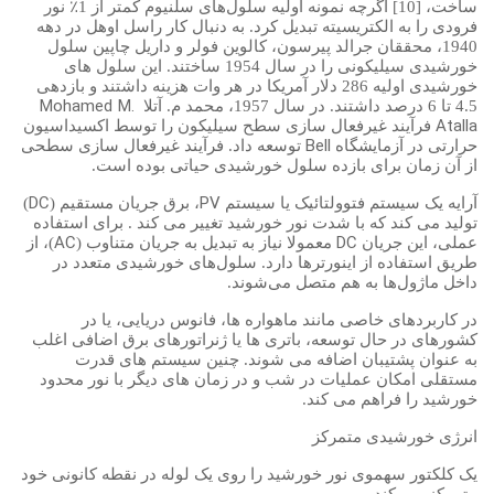
٪
ساخت، [10] اگرچه نمونه اولیه سلول‌های سلنیوم کمتر از 1
نور
فرودی را به الکتریسیته تبدیل کرد. به دنبال کار راسل اوهل در دهه
1940، محققان جرالد پیرسون، کالوین فولر و داریل چاپین سلول
خورشیدی سیلیکونی را در سال 1954 ساختند. این سلول های
خورشیدی اولیه 286 دلار آمریکا در هر وات هزینه داشتند و بازدهی
Mohamed M.
4.5 تا 6 درصد داشتند. در سال 1957، محمد م. آتلا
Atalla
فرآیند غیرفعال سازی سطح سیلیکون را توسط اکسیداسیون
Bell
حرارتی در آزمایشگاه
توسعه داد. فرآیند غیرفعال سازی سطحی
از آن زمان برای بازده سلول خورشیدی حیاتی بوده است.
DC
PV
آرایه یک سیستم فتوولتائیک یا سیستم
، برق جریان مستقیم (
)
تولید می کند که با شدت نور خورشید تغییر می کند . برای استفاده
AC
DC
عملی، این جریان
معمولا نیاز به تبدیل به جریان متناوب (
)، از
طریق استفاده از اینورترها دارد. سلول‌های خورشیدی متعدد در
داخل ماژول‌ها به هم متصل می‌شوند.
در کاربردهای خاصی مانند ماهواره ها، فانوس دریایی، یا در
کشورهای در حال توسعه، باتری ها یا ژنراتورهای برق اضافی اغلب
به عنوان پشتیبان اضافه می شوند. چنین سیستم های قدرت
مستقلی امکان عملیات در شب و در زمان های دیگر با نور محدود
خورشید را فراهم می کند.
انرژی خورشیدی متمرکز
یک کلکتور سهموی نور خورشید را روی یک لوله در نقطه کانونی خود