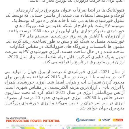
اغلب برای به حرکت درآوردن یک توربین بخار می باشد .
فتوولتائیک ها در ابتدا صرفاً به عنوان منبع برق برای کاربردهای
کوچک و متوسط
استفاده می شدند، از ماشین حسابی که توسط یک
سلول خورشیدی تغذیه می شد تا خانه های راه دور که توسط یک
PV
سیستم
پشت بام خارج از شبکه تغذیه می شد. نیروگاه های
خورشیدی متمرکز تجاری برای اولین بار در دهه 1980 توسعه یافتند.
PV
از آن زمان، با کاهش هزینه برق خورشیدی، سیستم های
خورشیدی متصل به شبکه کم و بیش به طور تصاعدی رشد کرده اند.
میلیون ها تاسیسات و نیروگاه های فتوولتائیک در مقیاس گیگاوات
PV
ساخته شده و در حال ساخت هستند. انرژی خورشیدی
به سرعت
تبدیل به یک فناوری کم کربن قابل دوام شده است، و از سال 2020،
ارزان ترین منبع برق در تاریخ را فراهم می کند.
از سال 2021، انرژی خورشیدی 4 درصد از برق جهان را تولید می
کند، در مقایسه با 1 درصد در سال 2015 که توافقنامه پاریس برای
محدود کردن تغییرات آب و هوایی امضا شد. انرژی خورشیدی همراه
با انرژی بادی ، ارزان‌ترین هزینه الکتریسیته، در مقیاس شهری است.
آژانس بین‌المللی انرژی در سال 2021 اعلام کرد که تحت سناریوی
«صفر خالص تا 2050»، انرژی خورشیدی حدود 20 درصد از مصرف
انرژی در سراسر جهان را تامین می‌کند و انرژی خورشیدی بزرگترین
منبع برق جهان خواهد شد .