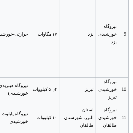
نیروگاه
9
خورشیدی
یزد
۱۷
مگاوات
حرارتی-خورشی
یزد
نیروگاه
نیروگاه هیبریدی
٫
10
خورشیدی
تبریز
۴
۵۰
کیلووات
خورشیدی)
تبریز
نیروگاه
استان
نیروگاه پایلوت 
11
خورشیدی
البرز،
شهرستان
۱۰
کیلووات
خورشیدی
طالقان
طالقان