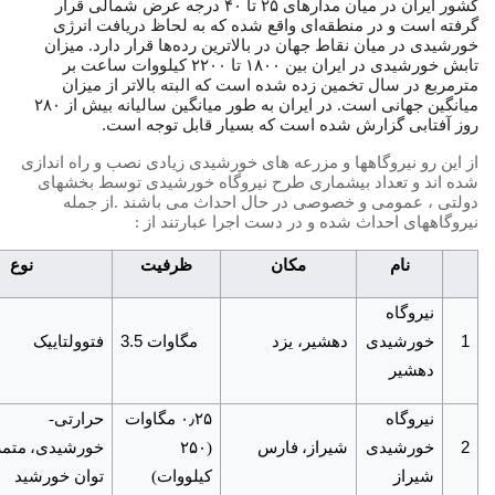
کشور ایران در میان مدارهای ۲۵ تا ۴۰ درجه عرض شمالی قرار
گرفته است و در منطقه‌ای واقع شده که به لحاظ دریافت انرژی
خورشیدی در میان نقاط جهان در بالاترین رده‌ها قرار دارد. میزان
تابش خورشیدی در ایران بین ۱۸۰۰ تا ۲۲۰۰ کیلووات ساعت بر
مترمربع در سال تخمین زده شده است که البته بالاتر از میزان
میانگین جهانی است. در ایران به طور میانگین سالیانه بیش از ۲۸۰
.
روز آفتابی گزارش شده است که بسیار قابل توجه است
از این رو نیروگاهها و مزرعه های خورشیدی زیادی نصب و راه اندازی
شده اند و تعداد بیشماری طرح نیروگاه خورشیدی توسط بخشهای
دولتی ، عمومی و خصوصی در حال احداث می باشند .از جمله
نیروگاههای احداث شده و در دست اجرا عبارتند از :
نام
مکان
ظرفیت
نوع
نیروگاه
3.5
1
خورشیدی
دهشیر، یزد
مگاوات
فتوولتاییک
دهشیر
٫
نیروگاه
۰
۲۵ مگاوات
حرارتی-
2
خورشیدی
شیراز،
فارس
(۲۵۰
خورشیدی،
متمر
شیراز
کیلووات)
توان خورشید