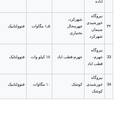
آباده
نیروگاه
شهرکرد،
خورشیدی
٫
۳۲
چهرمحال
۵ مگاوات
۱
فتوولتاییک
سیمان
بختیاری
شهرکرد
نیروگاه
33
جهرم-
جهرم-قطب اباد
10 کیلو وات
فتوولتایک
قطب اباد
نیروگاه
34
خورشیدی
کوشک
۱۰ مگاوات
فتوولتاییک
کوشک