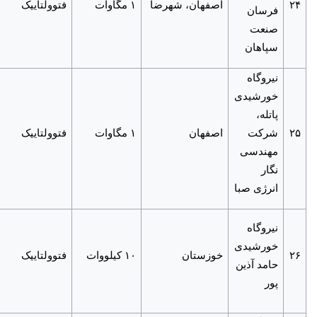
۲۴
اصفهان، شهرضا
۱ مگاوات
فتوولتاییک
فرسان
صنعت
سپاهان
نیروگاه
خورشیدی
پاتله،
۲۵
شرکت
اصفهان
۱ مگاوات
فتوولتاییک
مهندسی
نگار
انرژی صبا
نیروگاه
خورشیدی
۲۶
خوزستان
۱۰ کیلووات
فتوولتاییک
حامد آذین
پور