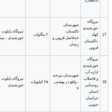
(دامغان)
نیروگاه
شهرستان
خورشیدی
تاکستان-
نیروگاه پایلوت
17
کهک
۲ مگاوات
حدفاصل قزوین و
خورشیدی - مپنا
-تاکستان
زنجان
قزوین
نیروگاه
خورشیدی
اداره آب
شهرستان بیرجند
و فاضلاب
نیروگاه پایلوت
18
- واقع در بهشتی
۲۵ کیلووات
روستایی
خورشیدی
۷
استان
خراسان
جنوبی