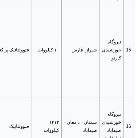
نیروگاه
15
خورشیدی
شیراز، فارس
۱۰ کیلووات
فتوولتائیک
پراکن
کارنو
نیروگاه
خورشیدی
سمنان - دامغان -
۱۳۱۳
16
فتوولتاییک
صیدآباد
صیدآباد
کیلووات