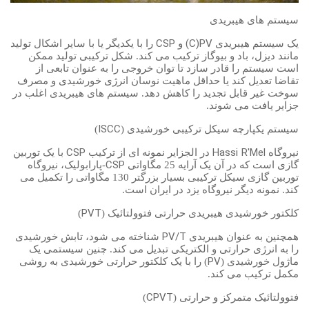
سیستم های هیبریدی
CSP
(C)PV
یک سیستم هیبریدی
و
را با یکدیگر یا با سایر اشکال تولید
مانند دیزل، باد و بیوگاز ترکیب می کند. شکل ترکیبی تولید ممکن
است سیستم را قادر سازد تا توان خروجی را به عنوان تابعی از
تقاضا تعدیل کند یا حداقل ماهیت نوسان انرژی خورشیدی و مصرف
سوخت غیر قابل تجدید را کاهش دهد. سیستم های هیبریدی اغلب در
جزایر یافت می شوند.
ISCC
سیستم یکپارچه سیکل ترکیبی خورشیدی (
)
CSP
Hassi R'Mel
نیروگاه
در الجزایر نمونه ای از ترکیب
با یک توربین
CSP
گازی است که در آن یک آرایه 25 مگاواتی
-پارابولیک، نیروگاه
توربین گازی سیکل ترکیبی بسیار بزرگتر 130 مگاواتی را تکمیل می
کند. نمونه دیگر نیروگاه یزد در ایران است.
PVT
کلکتور خورشیدی هیبریدی حرارتی فتوولتائیک (
)
PV/T
همچنین به عنوان هیبریدی
شناخته می شود، تابش خورشیدی
را به انرژی حرارتی و الکتریکی تبدیل می کند. چنین سیستمی یک
PV
ماژول خورشیدی (
) را با یک کلکتور حرارتی خورشیدی به روشی
مکمل ترکیب می کند.
CPVT
فتوولتائیک متمرکز و حرارتی (
)