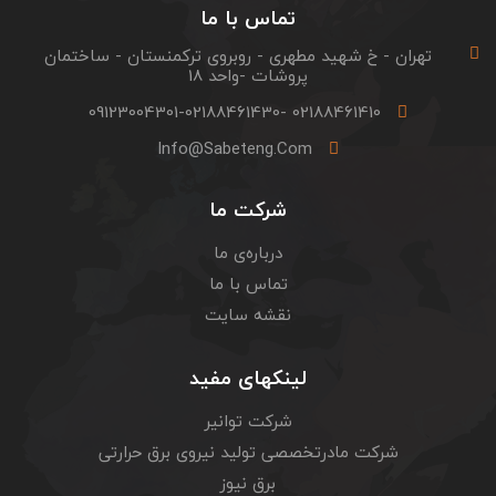
تماس با ما
تهران - خ شهید مطهری - روبروی ترکمنستان - ساختمان
پروشات -واحد 18
02188461410 -09123004301-02188461430
Info@sabeteng.com
شرکت ما
درباره‌ی ما
تماس با ما
نقشه سایت
لینکهای مفید
شرکت توانیر
شرکت مادرتخصصی تولید نیروی برق حرارتی
برق نیوز