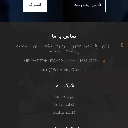
اشتراک
تماس با ما
تهران - خ شهید مطهری - روبروی ترکمنستان - ساختمان
پروشات -واحد 18
02188461410 -09123004301-02188461430
Info@sabeteng.com
شرکت ما
درباره‌ی ما
تماس با ما
نقشه سایت