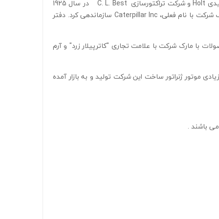
کاترپیلار یک شرکت آمریکایی و بزرگترین تولید کننده ماشین آلات ساختمانی در جهان است. ریشه‌های این شرکت به ادغام شرکت تولیدی Holt و شرکت تراکتورسازی C. L. Best در سال 1925
بازمی‌گرداند که یک بنیان جدید به نام شرکت کاترپیلار تراکتور مستقر در کالیفرنیا ایجاد کردند . در سال 1986، شرکت خود را به عنوان یک شرکت با نام فعلی، Caterpillar Inc سازماندهی کرد. دفتر
لات با مارک شرکت با علامت تجاری "کاترپیلار زرد" و آرم
دی موتور ژنراتور ساخت این شرکت تولید و به بازار آمده
می باشند .