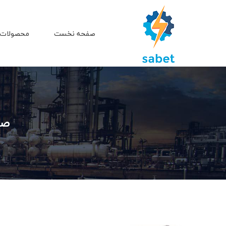
صفحه نخست
محصولات 
صف