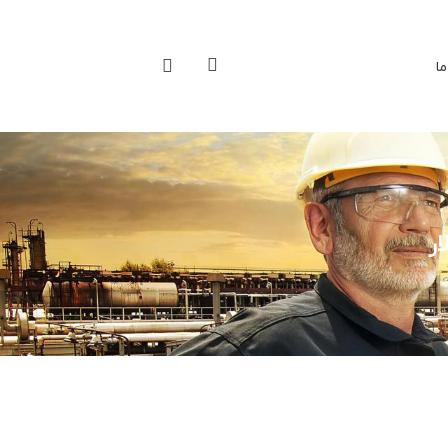
ما
ار