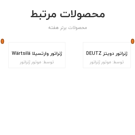
محصولات مرتبط
محصولات برتر هفته
ژنراتور دویتز DEUTZ
ژنراتور وارتسیلا Wärtsilä
توسط: موتور ژنراتور
توسط: موتور ژنراتور
خبرنامه
برای دریافت اخبار و تخفیفات ویژه در خبرنامه ما مشترک شوید