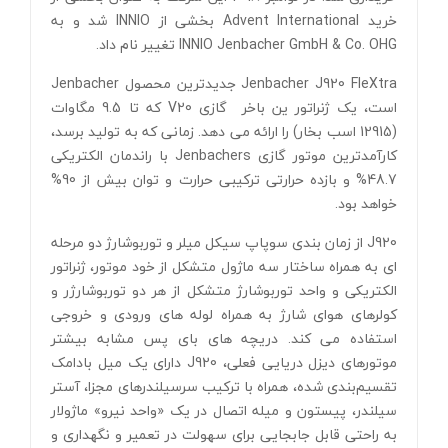
خرید Advent International بخشی از INNIO شد و به
INNIO Jenbacher GmbH & Co. OHG تغییر نام داد.
Jenbacher J920 FleXtra جدیدترین محصول Jenbacher
است، یک ژنراتور ین باخر گازی V20 که تا 9.5 مگاوات
(12915 اسب بخار) را ارائه می دهد. زمانی که به تولید برسد،
کارآمدترین موتور گازی Jenbachers با راندمان الکتریکی
48.7% و بازده حرارتی ترکیبی حرارت و توان بیش از 90%
خواهد بود.
J920 از زمان بندی سوپاپ سیکل میلر و توربوشارژ دو مرحله
ای به همراه ساختار سه ماژول متشکل از خود موتور، ژنراتور
الکتریکی و واحد توربوشارژ متشکل از هر دو توربوشارژر و
کولرهای هوای شارژ به همراه لوله های ورودی و خروجی
استفاده می کند. دریچه های بای پس مشابه بیشتر
موتورهای دیزل دریایی فعلی، J920 دارای یک میل بادامک
تقسیم‌بندی شده، همراه با ترکیب سرسیلندرهای مجزا، آستر
سیلندر، پیستون و میله اتصال در یک «واحد نیرو» ماژولار
به راحتی قابل جابجایی برای سهولت در تعمیر و نگهداری و