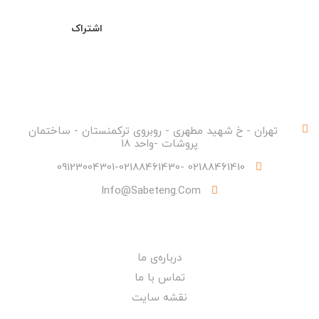
اشتراک
تماس با ما
تهران - خ شهید مطهری - روبروی ترکمنستان - ساختمان
پروشات -واحد 18
02188461410 -09123004301-02188461430
Info@sabeteng.com
شرکت ما
درباره‌ی ما
تماس با ما
نقشه سایت