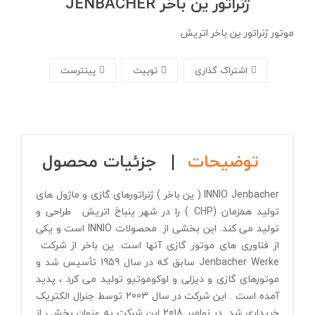
ژنراتور ین باخر JENBACHER
موتور ژنراتور ین باخر اتریش
اشتراک گذاری
توییت
پینترست
توضیحات
جزئیات محصول
INNIO Jenbacher ( ین باخر ) ژنراتورهای گازی و ماژول های
تولید همزمان (CHP ) را در شهر ینباخ اتریش طراحی و
تولید می کند. این بخشی از محصولات INNIO است و یکی
از فناوری های موتور گازی آنها است. ین باخر از شرکت
Jenbacher Werke سابق که در سال 1959 تأسیس شد و
موتورهای گازی و دیزلی و لوکوموتیو تولید می کرد ، پدید
آمده است . این شرکت در سال 2003 توسط جنرال الکتریک
خریداری شد. در نوامبر 2018 این شرکت به عنوان بخشی از