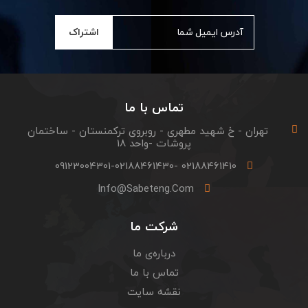
اشتراک
تماس با ما
تهران - خ شهید مطهری - روبروی ترکمنستان - ساختمان
پروشات -واحد 18
02188461410 -09123004301-02188461430
Info@sabeteng.com
شرکت ما
درباره‌ی ما
تماس با ما
نقشه سایت