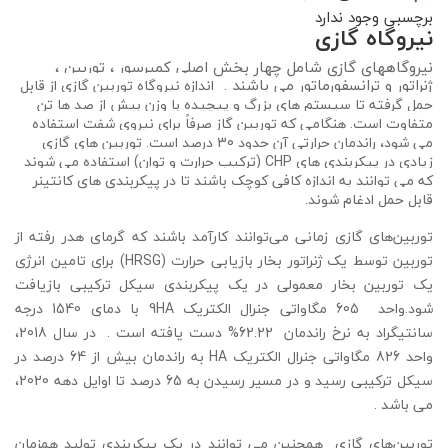
برچسبی وجود ندارد
نیروگاه گازی
نیروگاههای گازی شامل چهار بخش اصلی کمپرسور ، توربین ،
ژنراتور و ترانسفورماتور می باشند .
اندازه نیروگاه توربین گازی از قابل
حمل گرفته تا سیستم های بزرگ و پیچیده با وزن بیش از صد ها تن
متفاوت است. هنگامی که توربین گاز صرفاً برای نیروی شفت استفاده
می شود، راندمان حرارتی آن حدود 30 درصد است. توربین های گازی
زیادی در پیکربندی های CHP (ترکیب حرارت و توان) استفاده می شوند
که می توانند به اندازه کافی کوچک باشند تا در پیکربندی های کانتینر
قابل حمل ادغام شوند.
توربین‌های گازی زمانی می‌توانند کارآمد باشند که گرمای هدر رفته از
توربین توسط یک ژنراتور بخار بازیابی حرارت (HRSG) برای تامین انرژی
یک توربین بخار معمولی در یک پیکربندی سیکل ترکیبی بازیافت
شود.واحد 605 مگاواتی جنرال الکتریک 9HA با دمای 1540 درجه
سانتیگراد به نرخ راندمان 62.22% دست یافته است . در سال 2018،
واحد 826 مگاواتی جنرال الکتریک HA به راندمان بیش از 64 درصد در
سیکل ترکیبی رسید و در مسیر رسیدن به 65 درصد تا اوایل دهه 2020،
می باشد .
توربین‌های گازی همچنین می توانند در یک پیکربندی تولید همزمان