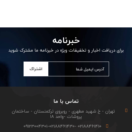
خبرنامه
برای دریافت اخبار و تخفیفات ویژه در خبرنامه ما مشترک شوید
اشتراک
تماس با ما
تهران - خ شهید مطهری - روبروی ترکمنستان - ساختمان
پروشات -واحد 18
02188461410 -09123004301-02188461430