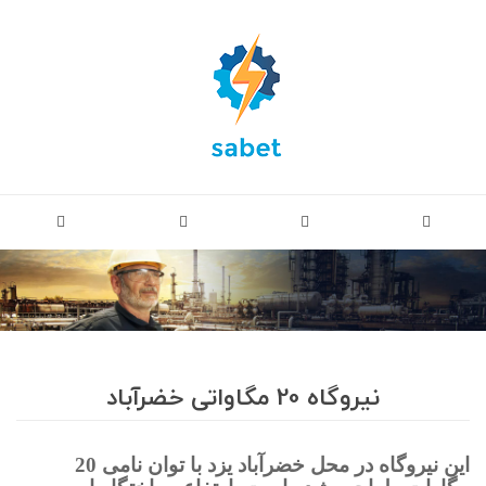
نیروگاه 20 مگاواتی خضرآباد
این نیروگاه در محل خضرآباد یزد با توان نامی 20