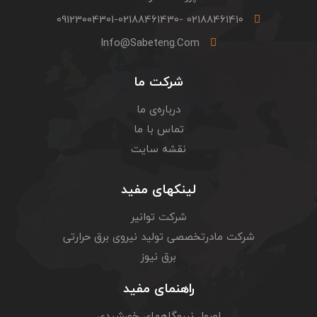
02188461410 -09123004301-02188461430
Info@sabeteng.com
شرکت ما
درباره‌ی ما
تماس با ما
نقشه سایت
لینکهای مفید
شرکت توانیر
شرکت مادرتخصصی تولید نیروی برق حرارتی
برق نیوز
راهنمای مفید
اصول نیروگاههای خورشیدی