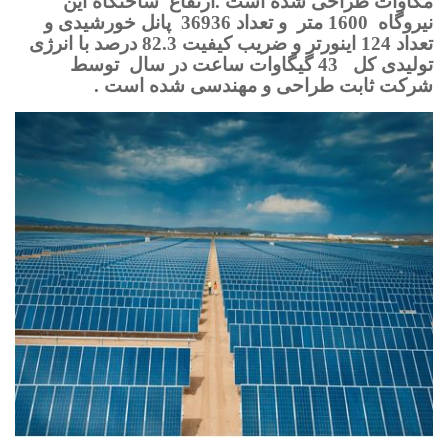
مگاوات طراحی شده است .ارتفاع
ساختگاه این
نیروگاه
1600 متر
و تعداد 36936
پانل خورشیدی و
تعداد 124 اینورتر و ضریب کیفیت 82.3 درصد با انرژی
تولیدی کل
43 گیگاوات ساعت در سال
توسط
شرکت ثابت طراحی و مهندسی شده است .