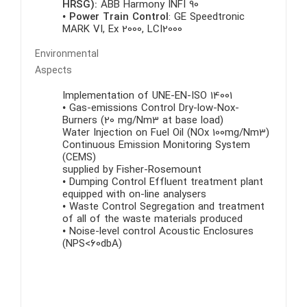
HRSG):
ABB Harmony INFI 90
•
Power Train Control
: GE Speedtronic
MARK VI, Ex 2000, LCI2000
Environmental
Aspects
Implementation of UNE-EN-ISO 14001
• Gas-emissions Control Dry-low-Nox-
Burners (20 mg/Nm3 at base load)
Water Injection on Fuel Oil (NOx 100mg/Nm3)
Continuous Emission Monitoring System
(CEMS)
supplied by Fisher-Rosemount
• Dumping Control Effluent treatment plant
equipped with on-line analysers
• Waste Control Segregation and treatment
of all of the waste materials produced
• Noise-level control Acoustic Enclosures
(NPS<60dbA)