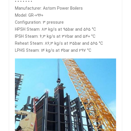
• • • • • • •
Manufacturer: Astom Power Boilers
Model: GR-0960
Configuration: 3 pressure
HPSH Steam: 83 kg/s at 95bar and 565 °C
IPSH Steam: 6,3 kg/s at 37bar and 540 °C
Reheat Steam: 86,3 kg/s at 35bar and 565 °C
LPHS Steam: 14 kg/s at 4bar and 297 °C