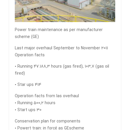
Power train maintenance as per manufacturer
scheme (GE)
Last major overhaul September to November 2011
Operation facts
• Running 47.188,3 hours (gas fired), 103,7 (gas oil
fired)
• Star ups 414
Operation facts from las overhaul
• Running 500,2 hours
• Start ups 30
Conservation plan for components
• Powert train: in forcé as GEscheme