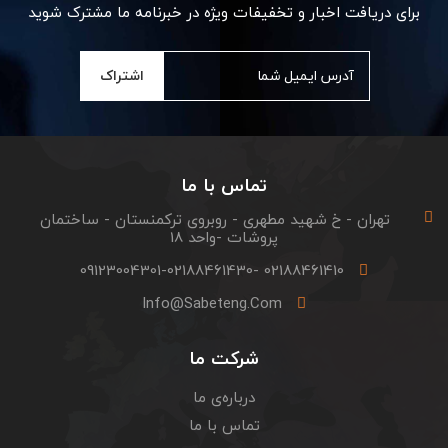
برای دریافت اخبار و تخفیفات ویژه در خبرنامه ما مشترک شوید
اشتراک
تماس با ما
تهران - خ شهید مطهری - روبروی ترکمنستان - ساختمان
پروشات -واحد 18
02188461410 -09123004301-02188461430
Info@sabeteng.com
شرکت ما
درباره‌ی ما
تماس با ما