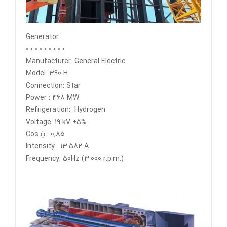
Generator
• • • • • • • • •
Manufacturer: General Electric
Model: 390 H
Connection: Star
Power : 468 MW
Refrigeration: Hydrogen
Voltage: 19 kV ±5%
Cos ф: 0,85
Intensity: 13.582 A
Frequency: 50Hz (3.000 r.p.m.)