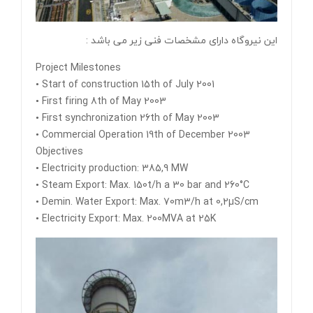
این نیروگاه دارای مشخصات فنی زیر می باشد :
Project Milestones
• Start of construction 15th of July 2001
• First firing 8th of May 2003
• First synchronization 26th of May 2003
• Commercial Operation 19th of December 2003
Objectives
• Electricity production: 385,9 MW
• Steam Export: Max. 150t/h a 30 bar and 260°C
• Demin. Water Export: Max. 70m3/h at 0,2µS/cm
• Electricity Export: Max. 200MVA at 25K