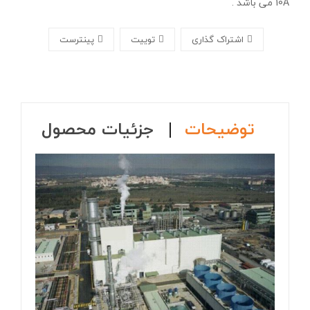
10A می باشد .
اشتراک گذاری
توییت
پینترست
توضیحات
جزئیات محصول