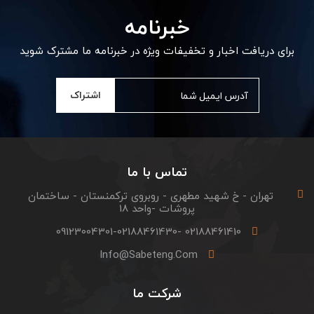
خبرنامه
برای دریافت اخبار و تخفیفات ویژه در خبرنامه ما مشترک شوید
اشتراک
تماس با ما
تهران - خ شهید مطهری - روبروی ترکمنستان - ساختمان
پروشات -واحد 18
02188461410 -09123004301-02188461430
Info@sabeteng.com
شرکت ما