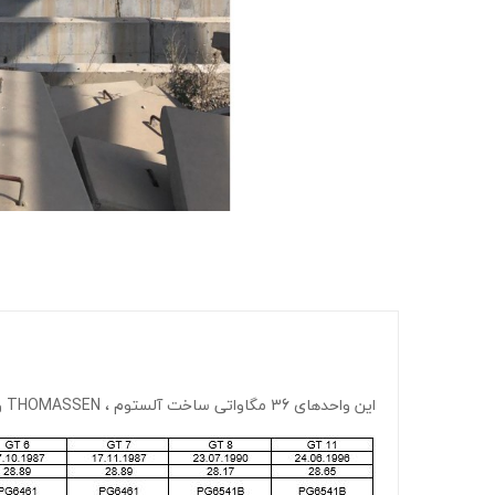
این واحدهای 36 مگاواتی ساخت آلستوم ، THOMASSEN و BHEL و دارای مشخصات فنی زیر می باشند :