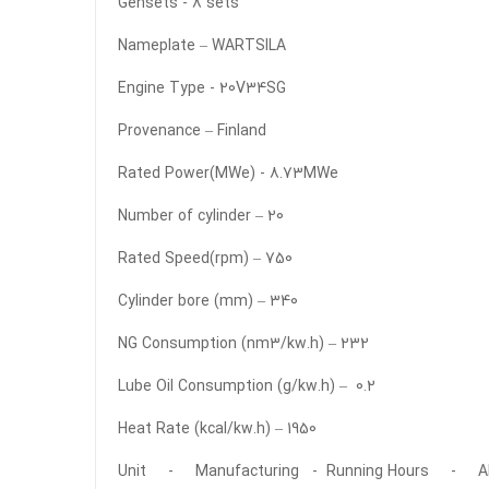
Gensets - 8 sets
Nameplate – WARTSILA
Engine Type - 20V34SG
Provenance – Finland
Rated Power(MWe) - 8.73MWe
Number of cylinder – 20
Rated Speed(rpm) – 750
Cylinder bore (mm) – 340
NG Consumption (nm3/kw.h) – 232
Lube Oil Consumption (g/kw.h) – 0.2
Heat Rate (kcal/kw.h) – 1950
Unit - Manufacturing - Running Hours - Alt