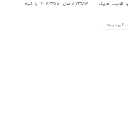
د با ظرفیت هریک
مدل 20V34SG با کلیه
8.73MW
پینترست