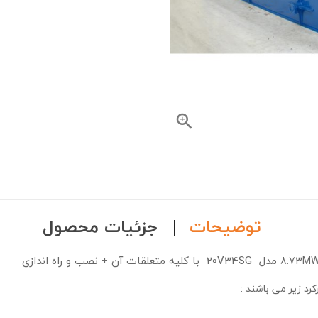

توضیحات
جزئیات محصول
مدل 20V34SG با کلیه متعلقات آن + نصب و راه اندازی
8.73M